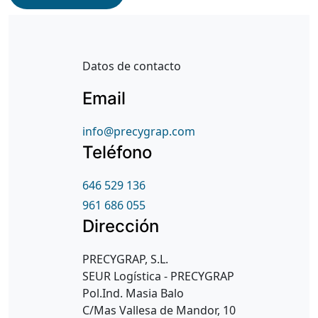
Dejar esto en blanco
No c
Datos de contacto
Email
info@precygrap.com
Teléfono
646 529 136
961 686 055
Dirección
PRECYGRAP, S.L.
SEUR Logística - PRECYGRAP
Pol.Ind. Masia Balo
C/Mas Vallesa de Mandor, 10