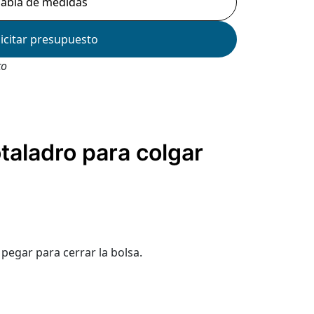
Tabla de medidas
licitar presupuesto
to
taladro para colgar
 pegar para cerrar la bolsa.