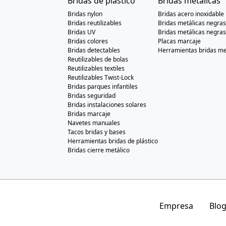
Bridas de plástico
Bridas metálicas
Bridas nylon
Bridas acero inoxidable
Bridas reutilizables
Bridas metálicas negra
Bridas UV
Bridas metálicas negras
Bridas colores
Placas marcaje
Bridas detectables
Herramientas bridas me
Reutilizables de bolas
Reutilizables textiles
Reutilizables Twist-Lock
Bridas parques infantiles
Bridas seguridad
Bridas instalaciones solares
Bridas marcaje
Navetes manuales
Tacos bridas y bases
Herramientas bridas de plástico
Bridas cierre metálico
Empresa
Blo