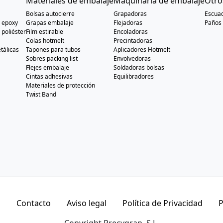
Materiales de embalaje
Maquinaria de embalaje
Otro
Bolsas autocierre
Grapadoras
Escuad
s epoxy
Grapas embalaje
Flejadoras
Paños 
 poliéster
Film estirable
Encoladoras
Colas hotmelt
Precintadoras
tálicas
Tapones para tubos
Aplicadores Hotmelt
Sobres packing list
Envolvedoras
Flejes embalaje
Soldadoras bolsas
Cintas adhesivas
Equilibradores
Materiales de protección
Twist Band
g
Contacto
Aviso legal
Política de Privacidad
P
Copyright Precygrap, S.L.